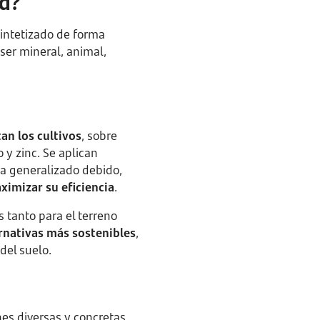
ra?
intetizado de forma
ser mineral, animal,
an los cultivos
, sobre
 y zinc. Se aplican
 ha generalizado debido,
aximizar su eficiencia
.
 tanto para el terreno
rnativas más sostenibles
,
del suelo.
nes diversas y concretas