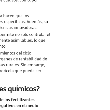
s cultivos, como, por
la hacen que los
es específicas. Además, su
écnicas innovadoras.
 permite no solo controlar el
mente asimilables, lo que
nto.
imientos del ciclo
árgenes de rentabilidad de
nas rurales. Sin embargo,
 agrícola que puede ser
tes químicos?
e los fertilizantes
egativos en el medio