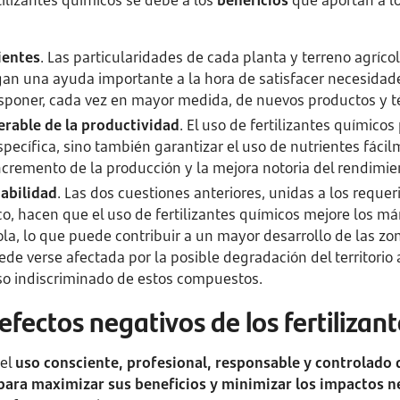
tilizantes químicos se debe a los
beneficios
que aportan a lo
ientes
. Las particularidades de cada planta y terreno agríco
gan una ayuda importante a la hora de satisfacer necesidad
isponer, cada vez en mayor medida, de nuevos productos y t
rable de la productividad
. El uso de fertilizantes químicos
pecífica, sino también garantizar el uso de nutrientes fácil
incremento de la producción y la mejora notoria del rendimie
abilidad
. Las dos cuestiones anteriores, unidas a los requer
ico, hacen que el uso de fertilizantes químicos mejore los m
ola, lo que puede contribuir a un mayor desarrollo de las zo
ede verse afectada por la posible degradación del territorio
so indiscriminado de estos compuestos.
efectos negativos de los fertilizan
 el
uso consciente, profesional, responsable y controlado d
ara maximizar sus beneficios y minimizar los impactos n