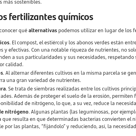
as más sostenibles.
os fertilizantes químicos
 conocer qué
alternativas
podemos utilizar en lugar de los fe
icos
. El compost, el estiércol y los abonos verdes están ent
s y efectivas. Con una notable riqueza de nutrientes, no sol
enden a sus particularidades y sus necesidades, respetando 
or calidad.
os
. Al alternar diferentes cultivos en la misma parcela se g
erra una gran variedad de nutrientes.
ura
. Se trata de siembras realizadas entre los cultivos princi
ades. Además de proteger el suelo de la erosión, permiten f
nibilidad de nitrógeno, lo que, a su vez, reduce la necesidad
 de nitrógeno
. Algunas plantas (las leguminosas, por ejempl
a que resulta en que determinadas bacterias convierten el 
 por las plantas, “fijándolo” y reduciendo, así, la necesidad