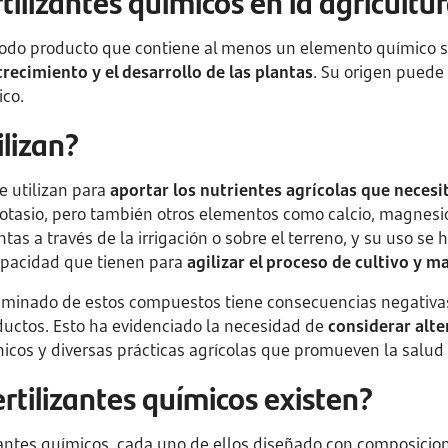
tilizantes químicos en la agricultu
 todo producto que contiene al menos un elemento químico s
crecimiento y el desarrollo de las plantas
. Su origen puede 
ico.
ilizan?
se utilizan para
aportar los nutrientes agrícolas que necesit
potasio, pero también otros elementos como calcio, magnesio
tas a través de la irrigación o sobre el terreno, y su uso se
pacidad que tienen para
agilizar el proceso de cultivo y m
riminado de estos compuestos tiene consecuencias negativas
ductos. Esto ha evidenciado la necesidad de
considerar alte
nicos y diversas prácticas agrícolas que promueven la salud 
ertilizantes químicos existen?
izantes químicos, cada uno de ellos diseñado con composicio