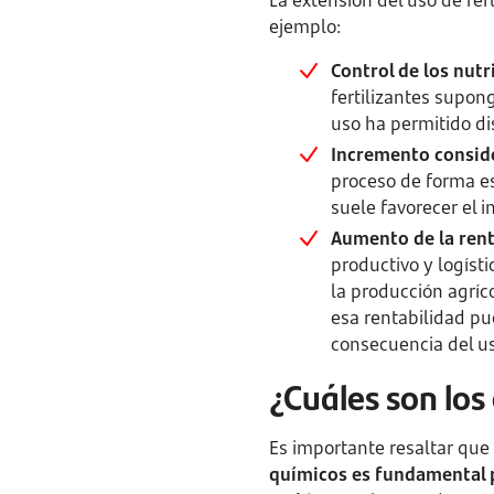
La extensión del uso de fer
ejemplo:
Control de los nutr
fertilizantes supon
uso ha permitido d
Incremento conside
proceso de forma es
suele favorecer el 
Aumento de la rent
productivo y logíst
la producción agríc
esa rentabilidad pu
consecuencia del u
¿Cuáles son los 
Es importante resaltar que
químicos es fundamental p