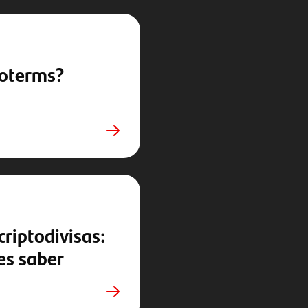
coterms?
criptodivisas:
es saber