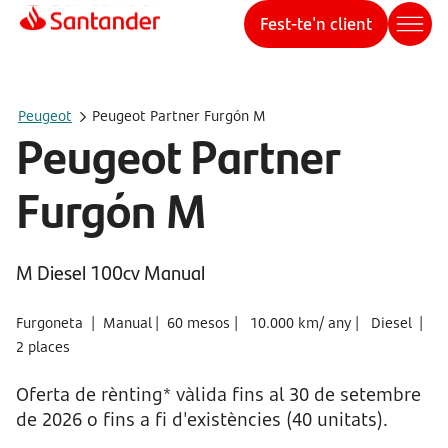
Fest-te'n client
Peugeot
Peugeot Partner Furgón M
Peugeot Partner
Furgón M
M Diesel 100cv Manual
Furgoneta |
Manual |
60 mesos |
10.000 km/ any |
Diesel |
2 places
Oferta de rènting* vàlida fins al 30 de setembre
de 2026 o fins a fi d'existències (40 unitats).