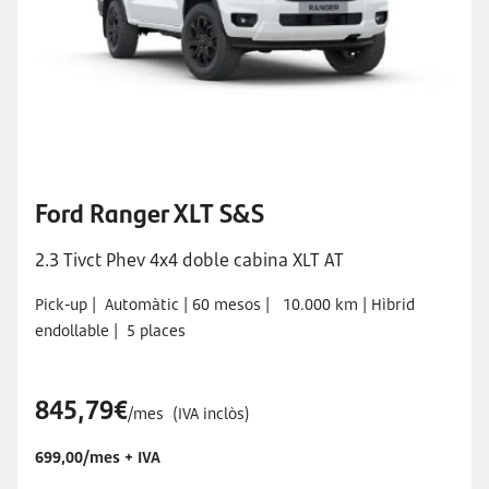
Ford Ranger XLT S&S
2.3 Tivct Phev 4x4 doble cabina XLT AT
Pick-up |
Automàtic |
60 mesos
|
10.000 km |
Hìbrid
endollable |
5 places
845,79€
/mes
(IVA inclòs)
699,00/mes + IVA