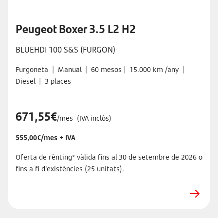
Peugeot Boxer 3.5 L2 H2
BLUEHDI 100 S&S (FURGON)
Furgoneta
|
Manual
|
60 mesos
|
15.000 km /any
|
Diesel
|
3 places
671,55€
/mes
(IVA inclòs)
555,00€/mes + IVA
Oferta de rènting* vàlida fins al 30 de setembre de 2026 o
fins a fi d'existències (25 unitats).