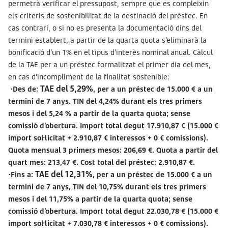
permetrà verificar el pressupost, sempre que es compleixin
els criteris de sostenibilitat de la destinació del préstec. En
cas contrari, o si no es presenta la documentació dins del
termini establert, a partir de la quarta quota s’eliminarà la
bonificació d’un 1% en el tipus d’interès nominal anual. Càlcul
de la TAE per a un préstec formalitzat el primer dia del mes,
en cas d’incompliment de la finalitat sostenible:
TAE del 5,29%
·Des de:
, per a un préstec de 15.000 € a un
termini de 7 anys. TIN del 4,24% durant els tres primers
mesos i del 5,24 % a partir de la quarta quota; sense
comissió d’obertura. Import total degut 17.910,87 € (15.000 €
import sol·licitat + 2.910,87 € interessos + 0 € comissions).
Quota mensual 3 primers mesos: 206,69 €. Quota a partir del
quart mes: 213,47 €. Cost total del préstec: 2.910,87 €.
TAE del 12,31%
·Fins a:
, per a un préstec de 15.000 € a un
termini de 7 anys, TIN del 10,75% durant els tres primers
mesos i del 11,75% a partir de la quarta quota; sense
comissió d’obertura. Import total degut 22.030,78 € (15.000 €
import sol·licitat + 7.030,78 € interessos + 0 € comissions).