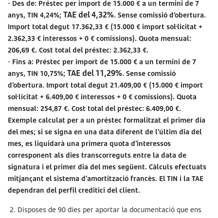
· Des de: Préstec per import de 15.000 € a un termini de 7
TAE del 4,32%
anys, TIN 4,24%;
. Sense comissió d’obertura.
Import total degut 17.362,33 € (15.000 € import sol·licitat +
2.362,33 € interessos + 0 € comissions). Quota mensual:
206,69 €. Cost total del préstec: 2.362,33 €.
· Fins a: Préstec per import de 15.000 € a un termini de 7
TAE del 11,29%
anys, TIN 10,75%;
. Sense comissió
d’obertura. Import total degut 21.409,00 € (15.000 € import
sol·licitat + 6.409,00 € interessos + 0 € comissions). Quota
mensual: 254,87 €. Cost total del préstec: 6.409,00 €.
Exemple calculat per a un préstec formalitzat el primer dia
del mes; si se signa en una data diferent de l’últim dia del
mes, es liquidarà una primera quota d’interessos
corresponent als dies transcorreguts entre la data de
signatura i el primer dia del mes següent. Càlculs efectuats
mitjançant el sistema d’amortització francès. El TIN i la TAE
dependran del perfil creditici del client.
2. Disposes de 90 dies per aportar la documentació que ens