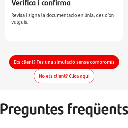
Verifica i confirma
Revisa i signa la documentació en línia, des d’on
vulguis.
Ets client? Fes una simulació sense compromís
No ets client? Clica aquí
Preguntes freqüent