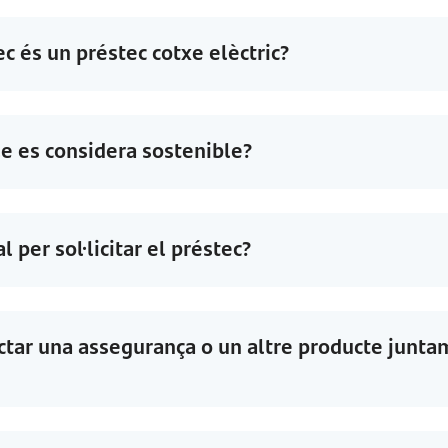
c és un préstec cotxe elèctric?
le es considera sostenible?
 per sol·licitar el préstec?
actar una assegurança o un altre producte junt