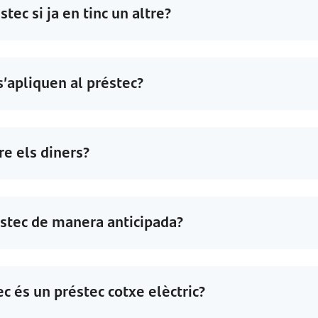
ec si ja en tinc un altre?
’apliquen al préstec?
re els diners?
réstec de manera anticipada?
c és un préstec cotxe elèctric?