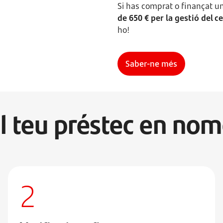
Si has comprat o finançat un 
de 650 € per la gestió del ce
ho!
Saber-ne més
l teu préstec en no
2