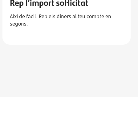
Rep l’import sol·licitat
Així de fàcil! Rep els diners al teu compte en
segons.
s