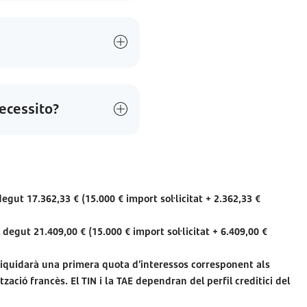
necessito?
egut 17.362,33 € (15.000 € import sol·licitat + 2.362,33 €
degut 21.409,00 € (15.000 € import sol·licitat + 6.409,00 €
 liquidarà una primera quota d’interessos corresponent als
ació francès. El TIN i la TAE dependran del perfil creditici del