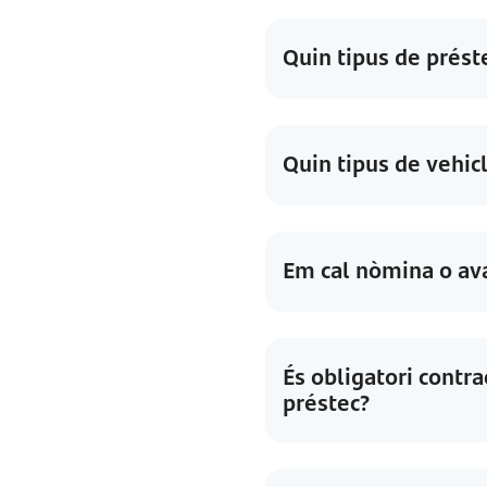
Quin tipus de préste
Quin tipus de vehic
Em cal nòmina o aval
És obligatori contr
préstec?