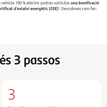
vehicle 100 % elèctric podràs sol·licitar
una bonificació
rtificat d’estalvi energètic (CEE)
. Descobreix com fer-
3
més 3 passos
3