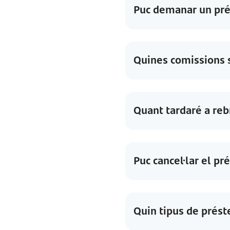
Puc demanar un prést
Quines comissions s
Quant tardaré a reb
Puc cancel·lar el p
Quin tipus de préste