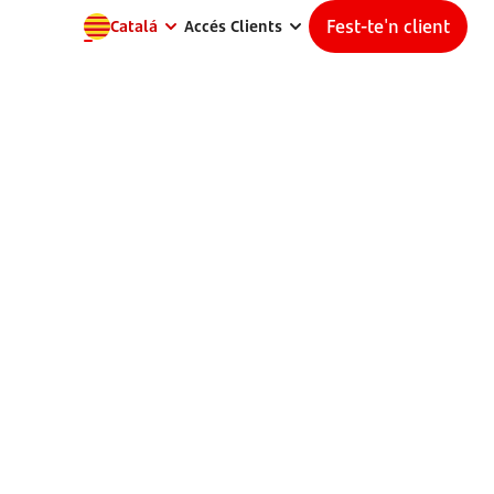
Fest-te'n client
Catalá
Accés Clients