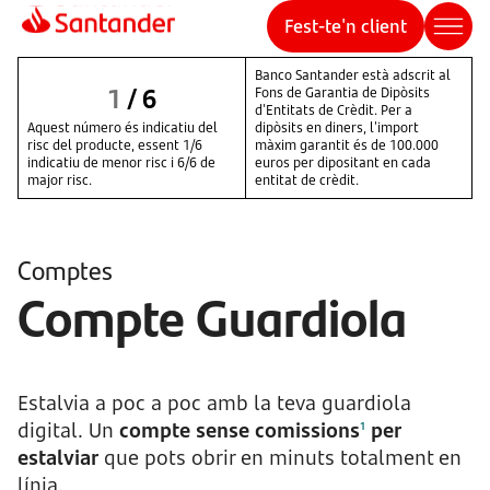
Fest-te'n client
Banco Santander està adscrit al
1
/
6
Fons de Garantia de Dipòsits
d'Entitats de Crèdit. Per a
Aquest número és indicatiu del
dipòsits en diners, l'import
risc del producte, essent 1/6
màxim garantit és de 100.000
indicatiu de menor risc i 6/6 de
euros per dipositant en cada
major risc.
entitat de crèdit.
Comptes
Compte Guardiola
Estalvia a poc a poc amb la teva guardiola
digital. Un
compte sense comissions
per
1
estalviar
que pots obrir en minuts totalment en
línia.