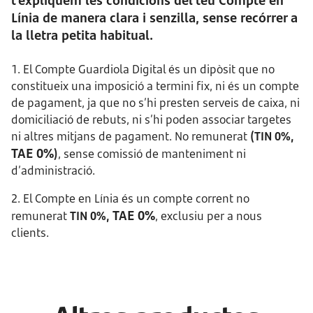
t’expliquem les condicions del teu Compte en
Línia de manera clara i senzilla, sense recórrer a
la lletra petita habitual.
1. El Compte Guardiola Digital és un dipòsit que no
constitueix una imposició a termini fix, ni és un compte
de pagament, ja que no s’hi presten serveis de caixa, ni
domiciliació de rebuts, ni s’hi poden associar targetes
ni altres mitjans de pagament. No remunerat
(TIN 0%,
TAE 0%
)
, sense comissió de manteniment ni
d’administració.
2. El Compte en Línia és un compte corrent no
TAE 0%
remunerat
TIN 0%,
, exclusiu per a nous
clients.