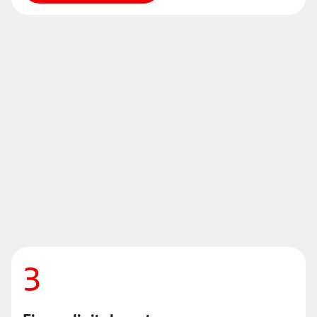
2
Revisa i accepta les condicions
Entra a la secció Contractar a la teva App o a la
Banca en Línia, consulta la informació i accepta les
condicions.
Obrir Compte Guardiola
3