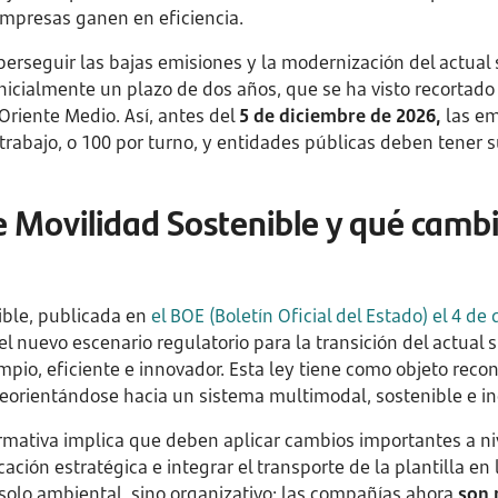
mpresas ganen en eficiencia.
perseguir las bajas emisiones y la modernización del actual 
nicialmente un plazo de dos años, que se ha visto recortado 
 Oriente Medio. Así, antes del
5 de diciembre de 2026,
las em
trabajo, o 100 por turno, y entidades públicas deben tener s
e Movilidad Sostenible y qué cambi
ible, publicada en
el BOE (Boletín Oficial del Estado) el 4 d
l nuevo escenario regulatorio para la transición del actual 
mpio, eficiente e innovador. Esta ley tiene como objeto rec
reorientándose hacia un sistema multimodal, sostenible e in
rmativa implica que deben aplicar cambios importantes a niv
ción estratégica e integrar el transporte de la plantilla en 
 solo ambiental, sino organizativo: las compañías ahora
son 