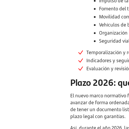
Impulso de la
Fomento del t
Movilidad com
Vehículos de 
Organización d
Seguridad vial
Temporalización y 
Indicadores y segui
Evaluación y revisió
Plazo 2026: qu
El nuevo marco normativo fi
avanzar de forma ordenada h
de tener un documento listo
plazo legal con garantías.
Así, durante el año 2026, l