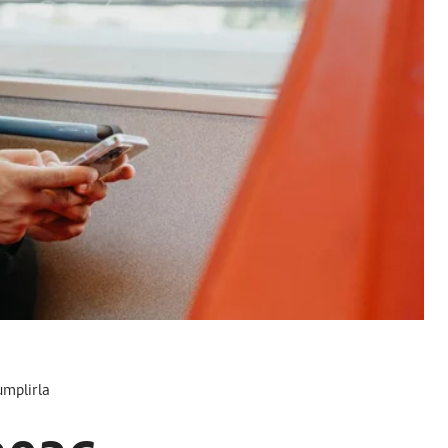
umplirla